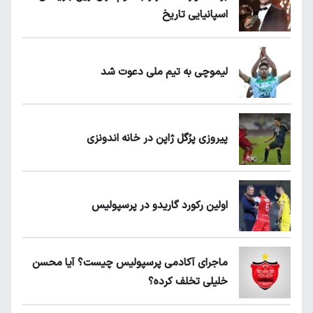
اسپانیایی تاریخ
لیموچی به تیم ملی دعوت شد
پیروزی پرُگل ژاپن در خانه اندونزی
اولین رکورد گاریدو در پرسپولیس
ماجرای آکادمی پرسپولیس چیست؟ آیا محسن
خلیلی تخلف کرده؟