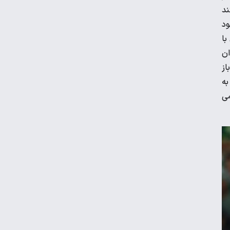
ند
ود
 با
ویدیو | نخستین تمرین تیم ملی در لائوس
ان
از
هندبال باشگاه‌های آسیا| شکست مس
به
کرمان مقابل الخلیج عربستان
می
مارتین اودگارد غایب تیم ملی نروژ در
فیفادی
تمرین اختصاصی پیتسو موسیمانه برای ۱۲
بازیکن استقلال
میودراگ بوژوویچ: بازیکنان ایرانی
انعطاف‌پذیر هستند