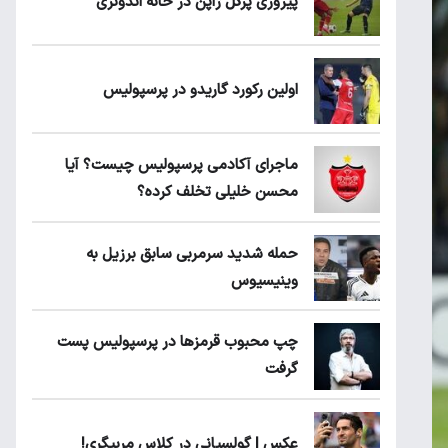
پیروزی پرُگل ژاپن در خانه اندونزی
اولین رکورد گاریدو در پرسپولیس
ماجرای آکادمی پرسپولیس چیست؟ آیا
محسن خلیلی تخلف کرده؟
حمله شدید سرمربی سابق برزیل به
وینیسیوس
چپ محبوب قرمزها در پرسپولیس پست
گرفت
عکس | گولسیانی در کلاس مربیگری!