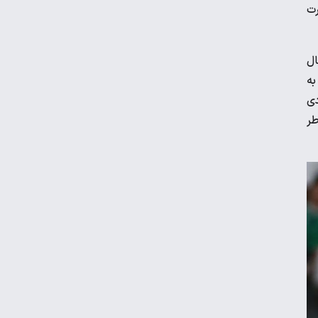
رت
ال
به
دی
طر