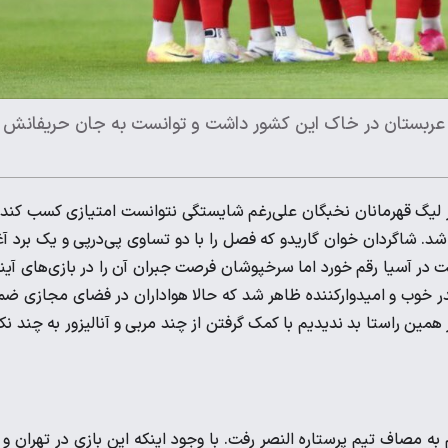
لی عربستان در خاک این کشور داشت و توانست به جان حریفانش
لیگ قهرمانان نخبگان علی‌رغم شایستگی نتوانست امتیازی کسب کند 
د. شاگردان خوان گاریدو که فصل را با دو تساوی پی‌درپی و یک برد آغ
ت در آسیا رقم خورد اما سرخپوشان فرصت جبران آن را در بازی‌های آین
در خوب و امیدوارکننده ظاهر شد که حالا هواداران در فضای مجازی ض
همین راستا بد ندیدیم با کمک گرفتن از چند مربی و آنالیزور به چند نک
ه مصاف تیم پرستاره النصر رفت. با وجود اینکه این بازی در تهران و 