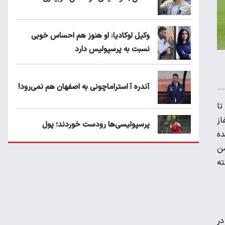
وکیل لوکادیا: او هنوز هم احساس خوبی
نسبت به پرسپولیس دارد
آندره آ استراماچونی به اصفهان هم نمی‌رود!
تا
از
پرسپولیسی‌ها رودست خوردند؛ پول
ده
عبدالکریم حسن روی هوا!
من
ته
تهدید قهرمان ایران به عدم شرکت در جام
باشگاه های جهان
سروش رفیعی مقابل الریان فیکس است؟
در