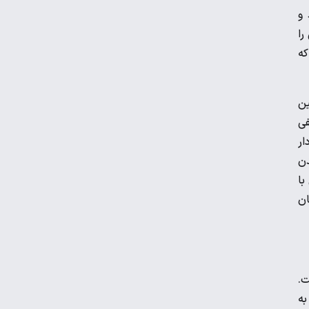
 و
را
منچسترسیتی به دنبال جانشین برای مرد
بود که
سال فوتبال جهان
عکس| سرمربی حریف پرسپولیس استعفا
مارتین
داد!
فی
ار
دن
با
ان
ت.
به