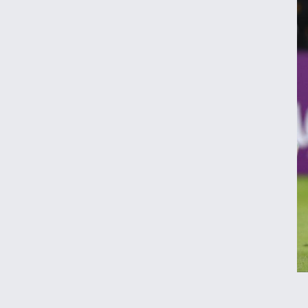
ویدیو | واکنش رونالدو در لحظه برخورد با
مجسمه اش!
برگزاری نخستین تمرین تیم ملی در لائوس با
اضافه شدن ۳ لژیونر
رضا درویش: به ریاست در فدراسیون فوتبال
فکر هم نکرده‌ام
عکس | جریمه ۵۱ میلیونی برای حسین
حسینی و شجاع خلیل‌زاده
دیدار پرسپولیس با حریف عراقی در قطر