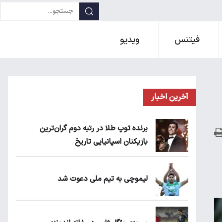
فیتنس
ویدیو
آخرین اخبار
برنده توپ طلا در رتبه دوم گران‌ترین
بازیکنان اسپانیایی تاریخ
لیموچی به تیم ملی دعوت شد