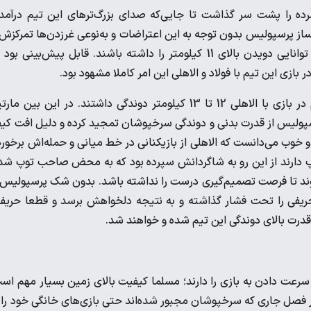
ده را پشت سر گذاشت تا جایی‌که صدای بزرگ‌ترهای این تیم درآمد
ز پرسپولیس بدون توجه به این اعتراضات و به‌نوعی غرزدن‌ها تمرکزش 
روی کارش گذاشت تا تیمی را آماده کند که بازیکنانش در هر بازی توانایی دویدن بالای 11 کیلومتر را داشته باشند. قابل پیش‌بینی 
بازی این تیم با فولاد و الاهلی این امر کاملا مشهود بود.
به ادعای یکی از اعضای کادرفنی سرخپوشان اکثر بازیکنان این تیم در بازی با الاهلی 12 تا 13 کیلومتر دوندگی داشتند. در این بین 
سپولیس از قدرت بدنی و دوندگی سرخپوشان تمجید کرده و دلیل افت کی
خوب می‌دانست که الاهلی از بازیکنانی در خط میانی و حمله‌اش برخورد
توپ دارند از این رو به شاگردانش سپرده بود که به محض صاحب توپ ش
 شوند تا فرصت تصمیم‌گیری درست را نداشته باشد. بدون شک پرسپولیس 
 حریفی را تحت فشار گذاشته و به نتیجه دلخواهش برسد و قطعا حریف
 قدرت بالای دوندگی این تیم شده و خواهند شد.
رعت دادن به بازی را دارند؛ مسلما کیفیت بالای زمین بسیار مهم اس
ر فصل جاری که سرخپوشان مجبور شده‌اند حتی بازی‌های خانگی خود را 