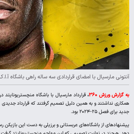
آنتونی مارسیال با امضای قراردادی سه ساله راهی باشگاه آ.ا.ک
به گزارش ورزش 360
،
قرارداد مارسیال با باشگاه منچستریونایتد د
همکاری نداشتند و به همین دلیل تصمیم گرفتند که قرارداد جدیدی را ب
جدید برای فصل ۲۵-۲۰۲۴ بود.
پیشنهادهای از باشگاه‌های عربستانی و برزیلی به دست این بازیکن رس
دهد. هرچند در نهایت تصمیمی که این مهاجم منچستریونایتد گرفت با