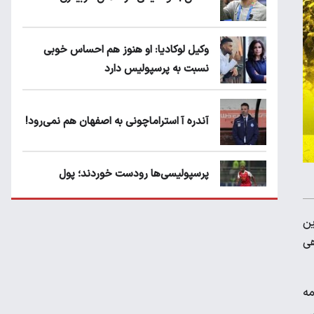
وکیل لوکادیا: او هنوز هم احساس خوبی
نسبت به پرسپولیس دارد
آندره آ استراماچونی به اصفهان هم نمی‌رود!
پرسپولیسی‌ها رودست خوردند؛ پول
عبدالکریم حسن روی هوا!
ین
تهدید قهرمان ایران به عدم شرکت در جام
هی
باشگاه های جهان
مه
سروش رفیعی مقابل الریان فیکس است؟
.