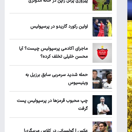
پیروزی پرُگل ژاپن در خانه اندونزی
اولین رکورد گاریدو در پرسپولیس
ماجرای آکادمی پرسپولیس چیست؟ آیا
محسن خلیلی تخلف کرده؟
حمله شدید سرمربی سابق برزیل به
وینیسیوس
چپ محبوب قرمزها در پرسپولیس پست
گرفت
عکس | گولسیانی در کلاس مربیگری!