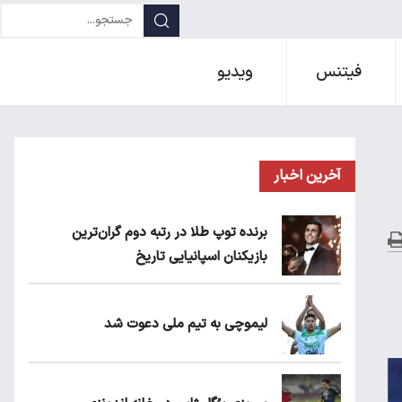
فیتنس
ویدیو
آخرین اخبار
برنده توپ طلا در رتبه دوم گران‌ترین
بازیکنان اسپانیایی تاریخ
لیموچی به تیم ملی دعوت شد