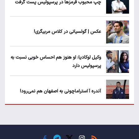
چپ محبوب قرمزها در پرسپولیس پست گرفت
عکس | گولسیانی در کلاس مربیگری!
وکیل لوکادیا: او هنوز هم احساس خوبی نسبت به
پرسپولیس دارد
آندره آ استراماچونی به اصفهان هم نمی‌رود!
پرسپولیسی‌ها رودست خوردند؛ پول عبدالکریم
حسن روی هوا!