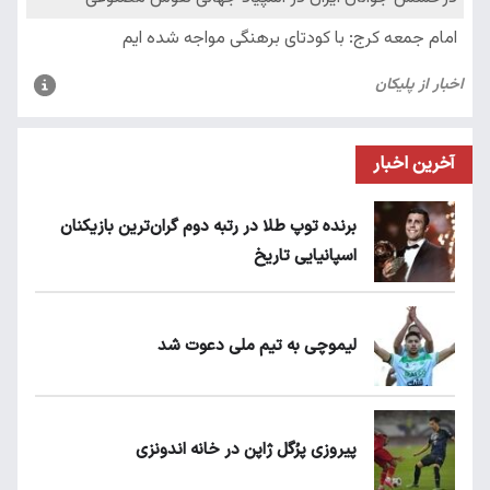
آخرین اخبار
برنده توپ طلا در رتبه دوم گران‌ترین بازیکنان
اسپانیایی تاریخ
لیموچی به تیم ملی دعوت شد
پیروزی پرُگل ژاپن در خانه اندونزی