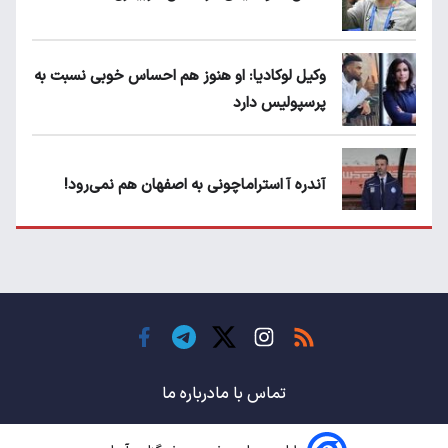
وکیل لوکادیا: او هنوز هم احساس خوبی نسبت به
پرسپولیس دارد
آندره آ استراماچونی به اصفهان هم نمی‌رود!
پرسپولیسی‌ها رودست خوردند؛ پول عبدالکریم
حسن روی هوا!
تهدید قهرمان ایران به عدم شرکت در جام
باشگاه های جهان
تماس با ما
درباره ما