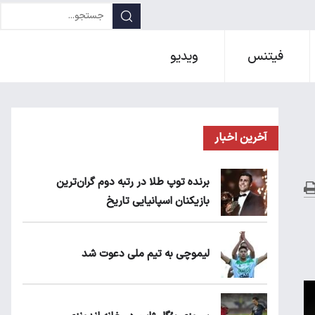
فیتنس
ویدیو
آخرین اخبار
برنده توپ طلا در رتبه دوم گران‌ترین
بازیکنان اسپانیایی تاریخ
لیموچی به تیم ملی دعوت شد