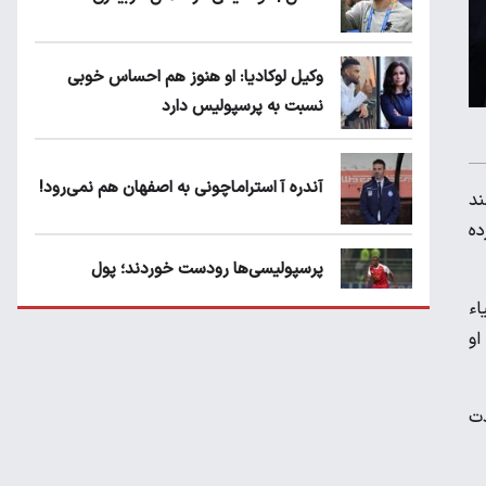
وکیل لوکادیا: او هنوز هم احساس خوبی
نسبت به پرسپولیس دارد
آندره آ استراماچونی به اصفهان هم نمی‌رود!
ند
ده
پرسپولیسی‌ها رودست خوردند؛ پول
عبدالکریم حسن روی هوا!
اء
او
تهدید قهرمان ایران به عدم شرکت در جام
باشگاه های جهان
دت
سروش رفیعی مقابل الریان فیکس است؟