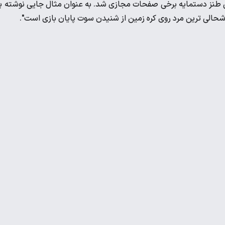
ی طنز دستمایه برخی صفحات مجازی شد. به عنوان مثال جایی نوشته ب
وشحالی ترین مرد روی کره زمین از شنیدن سوت پایان بازی است".