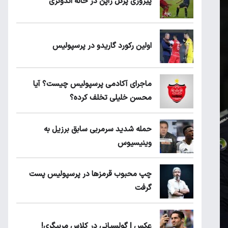
پیروزی پرُگل ژاپن در خانه اندونزی
اولین رکورد گاریدو در پرسپولیس
ماجرای آکادمی پرسپولیس چیست؟ آیا
محسن خلیلی تخلف کرده؟
حمله شدید سرمربی سابق برزیل به
وینیسیوس
چپ محبوب قرمزها در پرسپولیس پست
گرفت
عکس | گولسیانی در کلاس مربیگری!