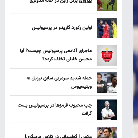
پیروزی پرُگل ژاپن در خانه اندونزی
اولین رکورد گاریدو در پرسپولیس
ماجرای آکادمی پرسپولیس چیست؟ آیا
محسن خلیلی تخلف کرده؟
حمله شدید سرمربی سابق برزیل به
وینیسیوس
چپ محبوب قرمزها در پرسپولیس پست
گرفت
عکس | گولسیانی در کلاس مربیگری!