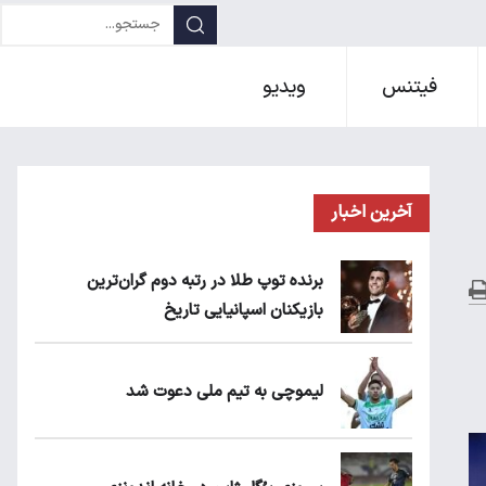
فیتنس
ویدیو
آخرین اخبار
برنده توپ طلا در رتبه دوم گران‌ترین
بازیکنان اسپانیایی تاریخ
لیموچی به تیم ملی دعوت شد