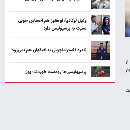
وکیل لوکادیا: او هنوز هم احساس خوبی
نسبت به پرسپولیس دارد
آندره آ استراماچونی به اصفهان هم نمی‌رود!
ز شد. برزیل با نتیجه ۳ بر یک از
ار
پرسپولیسی‌ها رودست خوردند؛ پول
عبدالکریم حسن روی هوا!
ل برود. ونزوئلا همگروه ایران بود که با نتیجه ۷ بر یک
تهدید قهرمان ایران به عدم شرکت در جام
باشگاه های جهان
سروش رفیعی مقابل الریان فیکس است؟