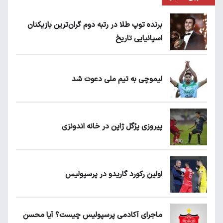
برنده توپ طلا در رتبه دوم گران‌ترین بازیکنان
اسپانیایی تاریخ
لیموچی به تیم ملی دعوت شد
پیروزی پرُگل ژاپن در خانه اندونزی
اولین رکورد گاریدو در پرسپولیس
ماجرای آکادمی پرسپولیس چیست؟ آیا محسن