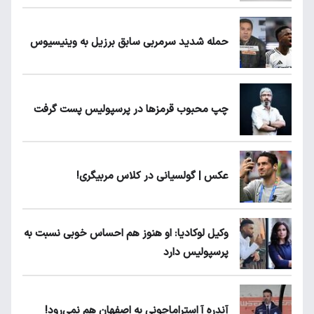
حمله شدید سرمربی سابق برزیل به وینیسیوس
چپ محبوب قرمزها در پرسپولیس پست گرفت
عکس | گولسیانی در کلاس مربیگری!
وکیل لوکادیا: او هنوز هم احساس خوبی نسبت به
پرسپولیس دارد
آندره آ استراماچونی به اصفهان هم نمی‌رود!