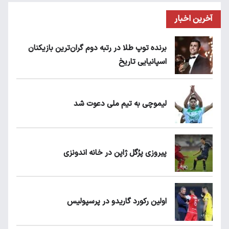
آخرین اخبار
برنده توپ طلا در رتبه دوم گران‌ترین بازیکنان
اسپانیایی تاریخ
لیموچی به تیم ملی دعوت شد
پیروزی پرُگل ژاپن در خانه اندونزی
اولین رکورد گاریدو در پرسپولیس