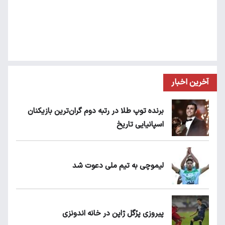
آخرین اخبار
برنده توپ طلا در رتبه دوم گران‌ترین بازیکنان
اسپانیایی تاریخ
لیموچی به تیم ملی دعوت شد
پیروزی پرُگل ژاپن در خانه اندونزی