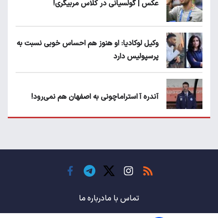
عکس | گولسیانی در کلاس مربیگری!
وکیل لوکادیا: او هنوز هم احساس خوبی نسبت به
پرسپولیس دارد
آندره آ استراماچونی به اصفهان هم نمی‌رود!
پرسپولیسی‌ها رودست خوردند؛ پول عبدالکریم
حسن روی هوا!
تهدید قهرمان ایران به عدم شرکت در جام
باشگاه های جهان
تماس با ما
درباره ما