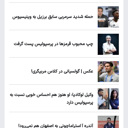
حمله شدید سرمربی سابق برزیل به وینیسیوس
چپ محبوب قرمزها در پرسپولیس پست گرفت
عکس | گولسیانی در کلاس مربیگری!
وکیل لوکادیا: او هنوز هم احساس خوبی نسبت به
پرسپولیس دارد
آندره آ استراماچونی به اصفهان هم نمی‌رود!