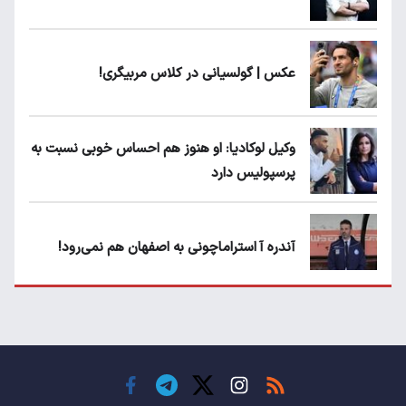
عکس | گولسیانی در کلاس مربیگری!
وکیل لوکادیا: او هنوز هم احساس خوبی نسبت به
پرسپولیس دارد
آندره آ استراماچونی به اصفهان هم نمی‌رود!
پرسپولیسی‌ها رودست خوردند؛ پول عبدالکریم
حسن روی هوا!