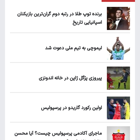
برنده توپ طلا در رتبه دوم گران‌ترین بازیکنان
اسپانیایی تاریخ
لیموچی به تیم ملی دعوت شد
پیروزی پرُگل ژاپن در خانه اندونزی
اولین رکورد گاریدو در پرسپولیس
ماجرای آکادمی پرسپولیس چیست؟ آیا محسن