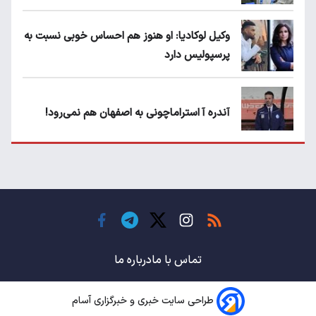
وکیل لوکادیا: او هنوز هم احساس خوبی نسبت به
پرسپولیس دارد
آندره آ استراماچونی به اصفهان هم نمی‌رود!
پرسپولیسی‌ها رودست خوردند؛ پول عبدالکریم
حسن روی هوا!
تهدید قهرمان ایران به عدم شرکت در جام
باشگاه های جهان
تماس با ما
درباره ما
طراحی سایت خبری و خبرگزاری آسام
سروش رفیعی مقابل الریان فیکس است؟