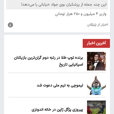
آخرین اخبار
برنده توپ طلا در رتبه دوم گران‌ترین بازیکنان
اسپانیایی تاریخ
لیموچی به تیم ملی دعوت شد
پیروزی پرُگل ژاپن در خانه اندونزی