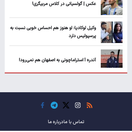
عکس | گولسیانی در کلاس مربیگری!
وکیل لوکادیا: او هنوز هم احساس خوبی نسبت به
پرسپولیس دارد
آندره آ استراماچونی به اصفهان هم نمی‌رود!
پرسپولیسی‌ها رودست خوردند؛ پول عبدالکریم
حسن روی هوا!
تهدید قهرمان ایران به عدم شرکت در جام
باشگاه های جهان
تماس با ما
درباره ما