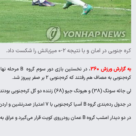
کره جنوبی در امان و با نتیجه ۲-۰ میزبانش را شکست داد.
به گزارش ورزش 360
کره‌جنوبی به مصاف هم رفتند که کره‌‌جنوبی 2 بر صفر پیروز شد.
لی جائه سونگ (38) و هیونگ جیو (68) زننده دو گل کره‌جنوبی بودند.
در جدول رده‌بندی گروه B آسیا کره‌جنوبی با 7 امتیاز صدرنشین و اردن 4 امتیازی سوم است.
در دو دیدار امشب گروه B عمان رودرروی کویت قرار می‌گیرد و عراق به مصاف فلسطین می‌رود.