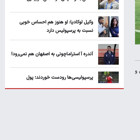
وکیل لوکادیا: او هنوز هم احساس خوبی
نسبت به پرسپولیس دارد
آندره آ استراماچونی به اصفهان هم نمی‌رود!
ردن و
پرسپولیسی‌ها رودست خوردند؛ پول
عبدالکریم حسن روی هوا!
تهدید قهرمان ایران به عدم شرکت در جام
باشگاه های جهان
سروش رفیعی مقابل الریان فیکس است؟