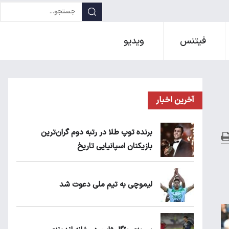
فیتنس
ویدیو
آخرین اخبار
برنده توپ طلا در رتبه دوم گران‌ترین
بازیکنان اسپانیایی تاریخ
لیموچی به تیم ملی دعوت شد