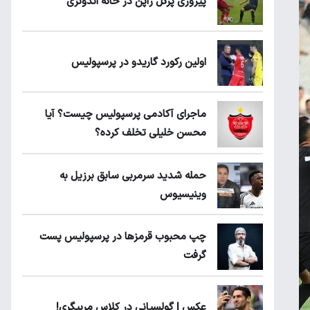
پیروزی پرُگل ژاپن در خانه اندونزی
اولین رکورد گاریدو در پرسپولیس
ماجرای آکادمی پرسپولیس چیست؟ آیا
محسن خلیلی تخلف کرده؟
حمله شدید سرمربی سابق برزیل به
وینیسیوس
چپ محبوب قرمزها در پرسپولیس پست
گرفت
عکس | گولسیانی در کلاس مربیگری!