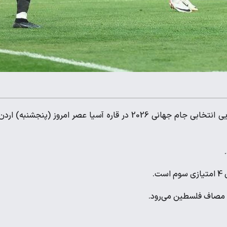
، در نخستین بازی دور سوم گروه B مرحله نهایی انتخابی جام جهانی 2026 در قاره آسیا عصر امروز (پنجشنبه) ا