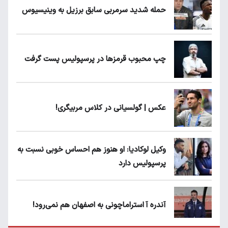
حمله شدید سرمربی سابق برزیل به وینیسیوس
چپ محبوب قرمزها در پرسپولیس پست گرفت
عکس | گولسیانی در کلاس مربیگری!
وکیل لوکادیا: او هنوز هم احساس خوبی نسبت به
پرسپولیس دارد
آندره آ استراماچونی به اصفهان هم نمی‌رود!