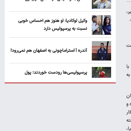
ر،
وکیل لوکادیا: او هنوز هم احساس خوبی
نسبت به پرسپولیس دارد
فت
آندره آ استراماچونی به اصفهان هم نمی‌رود!
با
پرسپولیسی‌ها رودست خوردند؛ پول
به
عبدالکریم حسن روی هوا!
ان
تهدید قهرمان ایران به عدم شرکت در جام
 و
باشگاه های جهان
ار
ته
سروش رفیعی مقابل الریان فیکس است؟
ا،