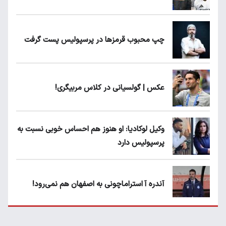
چپ محبوب قرمزها در پرسپولیس پست گرفت
عکس | گولسیانی در کلاس مربیگری!
وکیل لوکادیا: او هنوز هم احساس خوبی نسبت به
پرسپولیس دارد
آندره آ استراماچونی به اصفهان هم نمی‌رود!
پرسپولیسی‌ها رودست خوردند؛ پول عبدالکریم