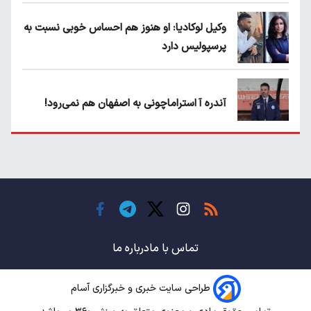
وکیل لوکادیا: او هنوز هم احساس خوبی نسبت به
پرسپولیس دارد
آندره آ استراماچونی به اصفهان هم نمی‌رود!
پرسپولیسی‌ها رودست خوردند؛ پول عبدالکریم
حسن روی هوا!
تهدید قهرمان ایران به عدم شرکت در جام
باشگاه های جهان
تماس با ما
درباره ما
طراحی سایت خبری و خبرگزاری آسام
سروش رفیعی مقابل الریان فیکس است؟