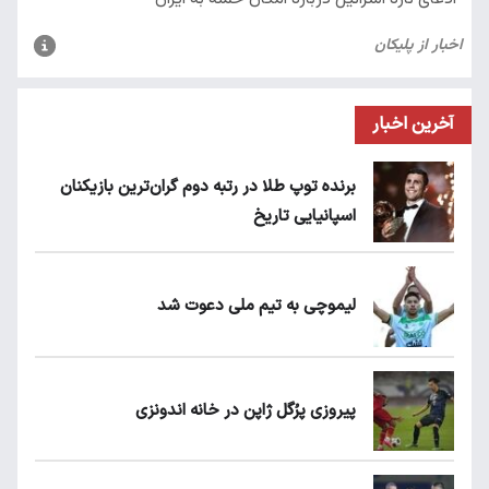
آخرین اخبار
برنده توپ طلا در رتبه دوم گران‌ترین بازیکنان
اسپانیایی تاریخ
لیموچی به تیم ملی دعوت شد
پیروزی پرُگل ژاپن در خانه اندونزی