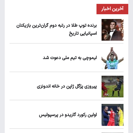
آخرین اخبار
برنده توپ طلا در رتبه دوم گران‌ترین بازیکنان
اسپانیایی تاریخ
لیموچی به تیم ملی دعوت شد
پیروزی پرُگل ژاپن در خانه اندونزی
اولین رکورد گاریدو در پرسپولیس