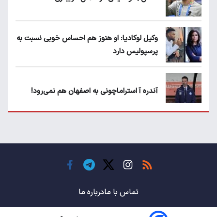
وکیل لوکادیا: او هنوز هم احساس خوبی نسبت به
پرسپولیس دارد
آندره آ استراماچونی به اصفهان هم نمی‌رود!
پرسپولیسی‌ها رودست خوردند؛ پول عبدالکریم
حسن روی هوا!
تهدید قهرمان ایران به عدم شرکت در جام
باشگاه های جهان
تماس با ما
درباره ما