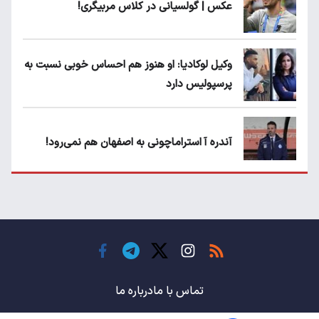
عکس | گولسیانی در کلاس مربیگری!
وکیل لوکادیا: او هنوز هم احساس خوبی نسبت به
پرسپولیس دارد
آندره آ استراماچونی به اصفهان هم نمی‌رود!
پرسپولیسی‌ها رودست خوردند؛ پول عبدالکریم
حسن روی هوا!
تهدید قهرمان ایران به عدم شرکت در جام
باشگاه های جهان
تماس با ما
درباره ما