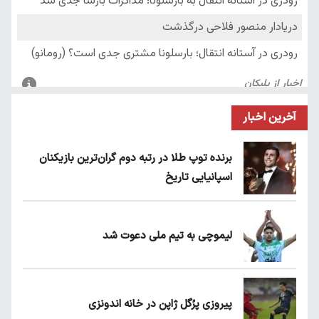
آخرین اخبار
برنده توپ طلا در رتبه دوم گران‌ترین بازیکنان
اسپانیایی تاریخ
لیموچی به تیم ملی دعوت شد
پیروزی پرُگل ژاپن در خانه اندونزی