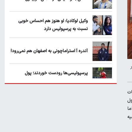
وکیل لوکادیا: او هنوز هم احساس خوبی
نسبت به پرسپولیس دارد
آندره آ استراماچونی به اصفهان هم نمی‌رود!
پرسپولیسی‌ها رودست خوردند؛ پول
عبدالکریم حسن روی هوا!
ات
تهدید قهرمان ایران به عدم شرکت در جام
ول
باشگاه های جهان
ما
یه
سروش رفیعی مقابل الریان فیکس است؟