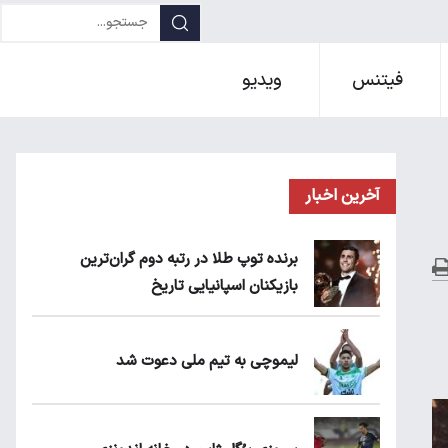
فیتنس
ویدیو
آخرین اخبار
برنده توپ طلا در رتبه دوم گران‌ترین
بازیکنان اسپانیایی تاریخ
لیموچی به تیم ملی دعوت شد