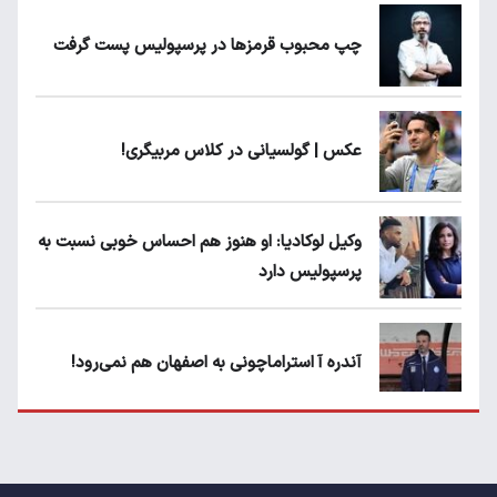
چپ محبوب قرمزها در پرسپولیس پست گرفت
عکس | گولسیانی در کلاس مربیگری!
وکیل لوکادیا: او هنوز هم احساس خوبی نسبت به
پرسپولیس دارد
آندره آ استراماچونی به اصفهان هم نمی‌رود!
پرسپولیسی‌ها رودست خوردند؛ پول عبدالکریم
حسن روی هوا!