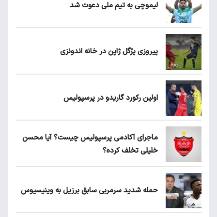
لیموچی به تیم ملی دعوت شد
پیروزی پرُگل ژاپن در خانه اندونزی
اولین رکورد گاریدو در پرسپولیس
ماجرای آکادمی پرسپولیس چیست؟ آیا محسن
خلیلی تخلف کرده؟
حمله شدید سرمربی سابق برزیل به وینیسیوس