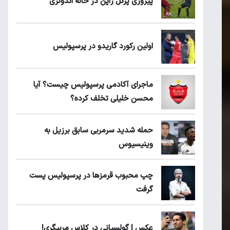
پیروزی پرُگل ژاپن در خانه اندونزی
اولین رکورد گاریدو در پرسپولیس
ماجرای آکادمی پرسپولیس چیست؟ آیا
محسن خلیلی تخلف کرده؟
حمله شدید سرمربی سابق برزیل به
وینیسیوس
چپ محبوب قرمزها در پرسپولیس پست
گرفت
عکس | گولسیانی در کلاس مربیگری!