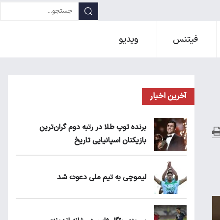
فیتنس
ویدیو
آخرین اخبار
برنده توپ طلا در رتبه دوم گران‌ترین
بازیکنان اسپانیایی تاریخ
لیموچی به تیم ملی دعوت شد