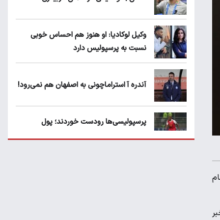
وکیل لوکادیا: او هنوز هم احساس خوبی
نسبت به پرسپولیس دارد
آندره آ استراماچونی به اصفهان هم نمی‌رود!
پرسپولیسی‌ها رودست خوردند؛ پول
عبدالکریم حسن روی هوا!
تهدید قهرمان ایران به عدم شرکت در جام
ام
باشگاه های جهان
بر
سروش رفیعی مقابل الریان فیکس است؟