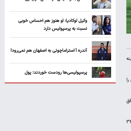
وکیل لوکادیا: او هنوز هم احساس خوبی
نسبت به پرسپولیس دارد
آندره آ استراماچونی به اصفهان هم نمی‌رود!
نه
پرسپولیسی‌ها رودست خوردند؛ پول
را
عبدالکریم حسن روی هوا!
تهدید قهرمان ایران به عدم شرکت در جام
فق
باشگاه های جهان
ه نیز به ثبت برسد، شکایت نسبت به جعل سند است. وکیل نکونام می گوید که کاهش قرارداد موکلش از رقم 32
سروش رفیعی مقابل الریان فیکس است؟