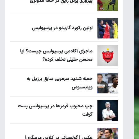
پیروزی پرُگل ژاپن در خانه اندونزی
اولین رکورد گاریدو در پرسپولیس
ماجرای آکادمی پرسپولیس چیست؟ آیا
محسن خلیلی تخلف کرده؟
حمله شدید سرمربی سابق برزیل به
وینیسیوس
چپ محبوب قرمزها در پرسپولیس پست
گرفت
عکس | گولسیانی در کلاس مربیگری!