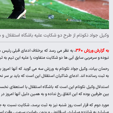
وکیل جواد نکونام از طرح دو شکایت علیه باشگاه استقلال و مد
به گزارش ورزش 360
،
به نظر می رسد که برخلاف ادعای قبلی رئیس ه
نبوده و سرمربی سابق آبی ها دو شکایت متفاوت را علیه این تیم به ثب
رحمان بیات، وکیل جواد نکونام به ورزش سه می گوید که آنها امروز 
به ثبت رسانده اند. ادعای شاکیان استقلال این است که باید بر سر نح
استدلال وکیل نکونام این است که باشگاه استقلال با استعفای نخست 
بین طرفین بوده که این اتفاق رخ نداده و به همین دلیل آنها امروز در
میلیارد به شانزده میلیارد، غیرقانونی و بدون رضایت سرمربی وقت اس