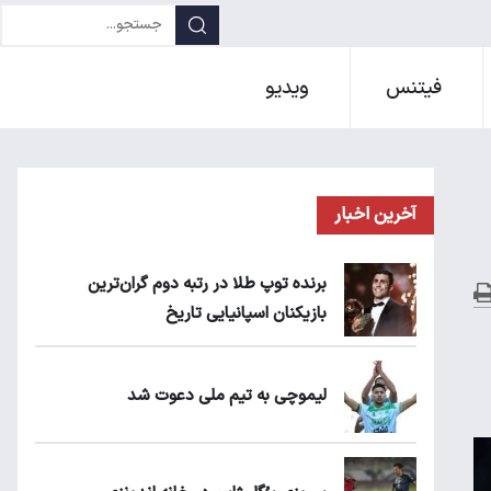
فیتنس
ویدیو
آخرین اخبار
برنده توپ طلا در رتبه دوم گران‌ترین
بازیکنان اسپانیایی تاریخ
لیموچی به تیم ملی دعوت شد