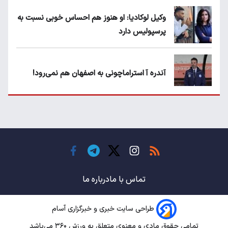
وکیل لوکادیا: او هنوز هم احساس خوبی نسبت به
پرسپولیس دارد
آندره آ استراماچونی به اصفهان هم نمی‌رود!
پرسپولیسی‌ها رودست خوردند؛ پول عبدالکریم
حسن روی هوا!
تهدید قهرمان ایران به عدم شرکت در جام
باشگاه های جهان
تماس با ما
درباره ما
طراحی سایت خبری و خبرگزاری آسام
سروش رفیعی مقابل الریان فیکس است؟
تمامی حقوق مادی و معنوی متعلق به ورزش ۳۶۰ می‌باشد