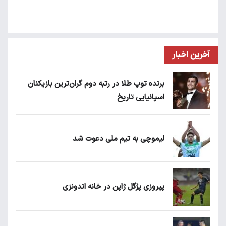
آخرین اخبار
برنده توپ طلا در رتبه دوم گران‌ترین بازیکنان
اسپانیایی تاریخ
لیموچی به تیم ملی دعوت شد
پیروزی پرُگل ژاپن در خانه اندونزی