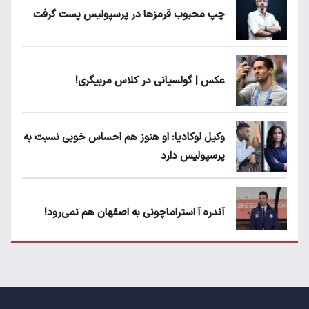
چپ محبوب قرمزها در پرسپولیس پست گرفت
عکس | گولسیانی در کلاس مربیگری!
وکیل لوکادیا: او هنوز هم احساس خوبی نسبت به
پرسپولیس دارد
آندره آ استراماچونی به اصفهان هم نمی‌رود!
پرسپولیسی‌ها رودست خوردند؛ پول عبدالکریم
حسن روی هوا!