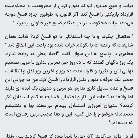
بیاید و هیچ مدیری نتواند بدون ترس از محرومیت و محکومیت
قرارداد بازیکنی را فسخ کند. اگر قانون به طرفین اجازه فسخ موجه
می‌دهد ،باید محکومیت را در هنگام فسخ غیر قانونی بپدیرند."
"استقلال چگونه و با چه استدلالی با تو فسخ کرد؟ شاید همان
شایعات که رابطه‌ات با نکونام خراب شده بود باعث این اتفاق شد."
مطهری در پاسخ به این سوال گفت: "اصلا ربطی به روابط ندارد.
یک روز ناگهان گفتند که تا ده روز حق تمرین نداری تا مربی تصمیم
نهایی اش را بگیرد و ظرف مدت ده روز و آخرین روز نقل و انتقالات،
خطیر یک طرفه و بدون دلیل قرارداد را فسخ کرد. من به چرایی این
فسخ و عدم تمایل کاری ندارم. هر مربی و مدیری یک ایده ای دارند
اما واقعا به تبعات این کار و احتمال خسارت به تیم استقلال فکر
کردند؟ مدیران امروزی استقلال پیغام می‌دهند بیا و بنشینیم
متمدمانه موضوع را حل کنیم؛ این واقعا عجیب‌ترین رفتاری است
که دیده ام. "
او در ادامه می‌گوید: "اگر حق با شما بوده که فسخ کردید پس رفتار