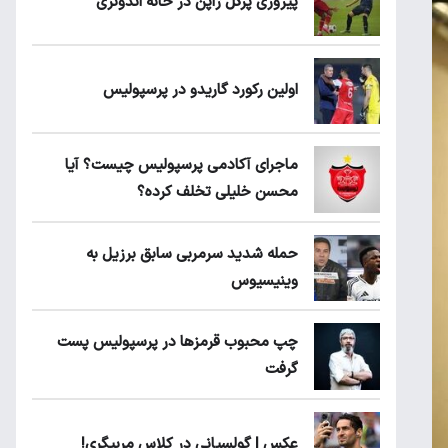
پیروزی پرُگل ژاپن در خانه اندونزی
اولین رکورد گاریدو در پرسپولیس
ماجرای آکادمی پرسپولیس چیست؟ آیا
محسن خلیلی تخلف کرده؟
حمله شدید سرمربی سابق برزیل به
وینیسیوس
چپ محبوب قرمزها در پرسپولیس پست
گرفت
عکس | گولسیانی در کلاس مربیگری!