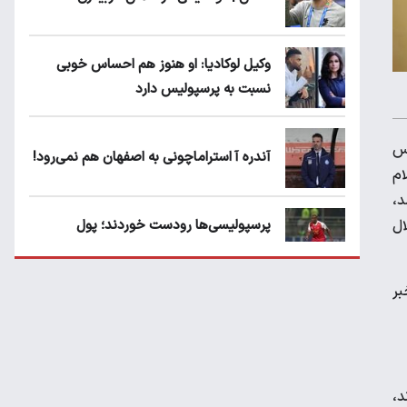
وکیل لوکادیا: او هنوز هم احساس خوبی
نسبت به پرسپولیس دارد
س
آندره آ استراماچونی به اصفهان هم نمی‌رود!
ام
د،
ال
پرسپولیسی‌ها رودست خوردند؛ پول
عبدالکریم حسن روی هوا!
بر
تهدید قهرمان ایران به عدم شرکت در جام
باشگاه های جهان
د،
سروش رفیعی مقابل الریان فیکس است؟