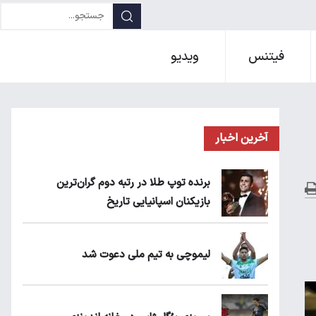
فیتنس
ویدیو
آخرین اخبار
برنده توپ طلا در رتبه دوم گران‌ترین
بازیکنان اسپانیایی تاریخ
لیموچی به تیم ملی دعوت شد