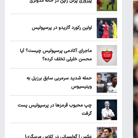
پیروزی پرُگل ژاپن در خانه اندونزی
اولین رکورد گاریدو در پرسپولیس
ماجرای آکادمی پرسپولیس چیست؟ آیا
محسن خلیلی تخلف کرده؟
حمله شدید سرمربی سابق برزیل به
وینیسیوس
چپ محبوب قرمزها در پرسپولیس پست
گرفت
عکس | گولسیانی در کلاس مربیگری!