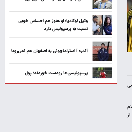
وکیل لوکادیا: او هنوز هم احساس خوبی
نسبت به پرسپولیس دارد
آندره آ استراماچونی به اصفهان هم نمی‌رود!
پرسپولیسی‌ها رودست خوردند؛ پول
عبدالکریم حسن روی هوا!
نی
تهدید قهرمان ایران به عدم شرکت در جام
ام
باشگاه های جهان
از
سروش رفیعی مقابل الریان فیکس است؟