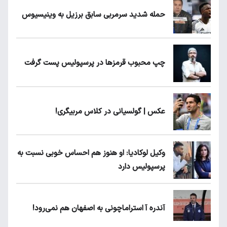
حمله شدید سرمربی سابق برزیل به وینیسیوس
چپ محبوب قرمزها در پرسپولیس پست گرفت
عکس | گولسیانی در کلاس مربیگری!
وکیل لوکادیا: او هنوز هم احساس خوبی نسبت به
پرسپولیس دارد
آندره آ استراماچونی به اصفهان هم نمی‌رود!