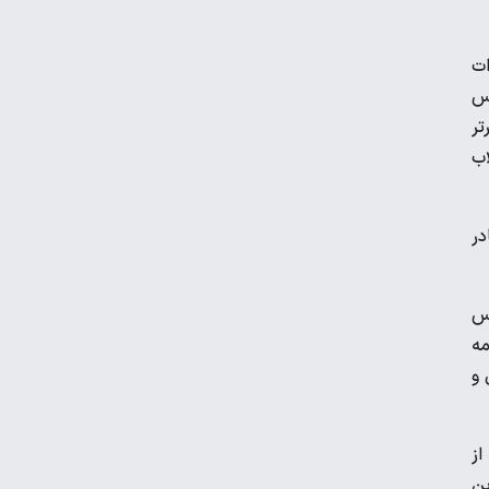
ویدیو | واکنش رونالدو در لحظه برخورد با
ات
مجسمه اش!
فدراسیون فوتبال (سال‌های 98-99)، رئیس
یگ برتر
لاب
برگزاری نخستین تمرین تیم ملی در لائوس با
اضافه شدن ۳ لژیونر
در
رضا درویش: به ریاست در فدراسیون فوتبال
فکر هم نکرده‌ام
مس
ادامه
عکس | جریمه ۵۱ میلیونی برای حسین
 و
حسینی و شجاع خلیل‌زاده
از
دیدار پرسپولیس با حریف عراقی در قطر
که این