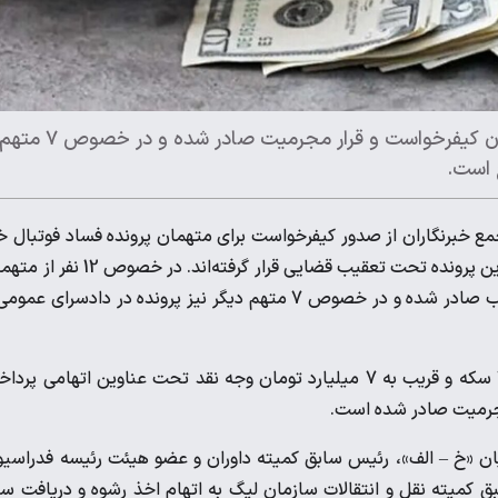
رئیس کل دادگستری استان کرمان، گفت: برای ۱۲ نفر از متهمان کیفرخواست و قرار مجرمیت صادر شده و در خصوص ۷ مت
 است.
ع خبرنگاران از صدور کیفرخواست برای متهمان پرونده فساد فوتبال خ
داد و اظهار داشت: در مجموع 21 متهم و سه نفر به عنوان مطلع در این پرونده تحت تعقیب قضایی قرار گرفته‌اند. در 
کیفرخواست و قرار مجرمیت، در خصوص دو متهم نیز قرار منع تعقیب صادر شده و در خصوص 7 متهم دیگر نیز پرونده در دادسرای ع
وی افزود: در خصوص 12 متهم این پرونده در مجموع به میزان 148 سکه و قریب به 7 میلیارد تومان وجه نقد تحت عناوین اتهامی پ
مجرمیت صادر شده است.
ان «خ – الف»، رئیس سابق کمیته داوران و عضو هیئت رئیسه فدراسی
 کمیته نقل و انتقالات سازمان لیگ به اتهام اخذ رشوه و دریافت س