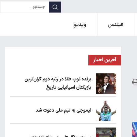
فیتنس
ویدیو
آخرین اخبار
برنده توپ طلا در رتبه دوم گران‌ترین
بازیکنان اسپانیایی تاریخ
لیموچی به تیم ملی دعوت شد