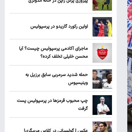
پیروزی پرُگل ژاپن در خانه اندونزی
اولین رکورد گاریدو در پرسپولیس
ماجرای آکادمی پرسپولیس چیست؟ آیا
محسن خلیلی تخلف کرده؟
حمله شدید سرمربی سابق برزیل به
وینیسیوس
چپ محبوب قرمزها در پرسپولیس پست
گرفت
عکس | گولسیانی در کلاس مربیگری!