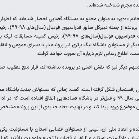
ده مجرم شناخته شده‌اند.
 خانم «ه-ی» به عنوان مطلع به دستگاه قضایی احضار شده‌اند که اظهار
آنها اخذ و در پرونده ثبت شده است، تصریح کرد: درباره متهمان دیگر پرونده از جمله دبیرکل سابق 
کمیته وقت آموزش فدراسیون فوتبال (سال‌های 98-99)، سرپرست فدراسیون فوتبال(سال‌های 98-99)، رئیس کمیته مسابقات ل
) ، دبیر سازمان لیگ برتر (سال‌های 98-99) و یکی دیگر از مسئولان باشگاه لیگ برتری نیز پرونده در دادسرای عمومی و انق
 اطلاع رسانی لازم درباره آن صورت خواهد گرفت.
تهم دیگر نیز که نقش اصلی در پرونده نداشته‌اند، قرار منع تعقیب صا
مس رفسنجان شکل گرفته است، گفت: زمانی که مسئولان جدید باشگاه 
کار خود را آغاز کرده بودند متوجه شدند که در سال‌های گذشته یعنی سال 99 و قبل‌تر در باشگاه فساد‌هایی اتفاق افتاده است که در 
ین موضوع ورود پیدا کند و در نهایت ابعاد جدیدی از این پرونده مشخص
ده و ابعاد ملی آن، تیمی از مسئولان قضایی استان با مسئولیت یکی 
معاونان قضایی با مشارکت حفاظت و اطلاعات استان و مسئول ارزشیابی دادگستری استان و 2 نفر از قضات با تجربه ماموریت یافتند 