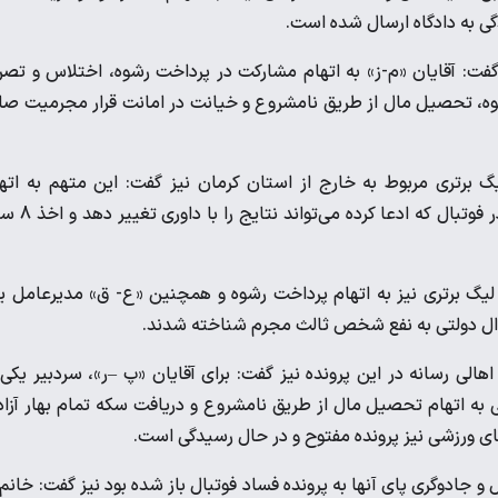
گی به دادگاه ارسال شده است.
: آقایان «م-ز» به اتهام مشارکت در پرداخت رشوه، اختلاس و تص
شوه، تحصیل مال از طریق نامشروع و خیانت در امانت قرار مجرمیت صا
رتری مربوط به خارج از استان کرمان نیز گفت: این متهم به اته
کلاهبرداری از طریق عملیات متقلبانه از جمله تماس با افراد ذی‌نفع در فوتبال 
 لیگ برتری نیز به اتهام پرداخت رشوه و همچنین «ع- ق» مدیرعامل 
موال دولتی به نفع شخص ثالث مجرم شناخته شدند.
ی رسانه در این پرونده نیز گفت: برای آقایان «پ –ر»، سردبیر یکی 
 به اتهام تحصیل مال از طریق نامشروع و دریافت سکه تمام بهار آزا
ی ورزشی نیز پرونده مفتوح و در حال رسیدگی است.
 جادوگری پای آنها به پرونده فساد فوتبال باز شده بود نیز گفت: خانم‌