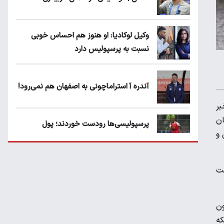
وکیل لوکادیا: او هنوز هم احساس خوبی
نسبت به پرسپولیس دارد
هم
آندره آ استراماچونی به اصفهان هم نمی‌رود!
بر
خصوص 12 نفر از متهمان
پرسپولیسی‌ها رودست خوردند؛ پول
مومی و
عبدالکریم حسن روی هوا!
تهدید قهرمان ایران به عدم شرکت در جام
رداخت
باشگاه های جهان
ون
سروش رفیعی مقابل الریان فیکس است؟
که