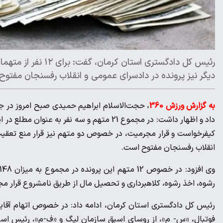
دیگر نیز پرونده در دادسرای عمومی و انقلاب رفسنجان مفتوح
به گزارش ورزش 360
، حجت‌الاسلام ابراهیم حمیدی صبح امروز در جم
انقلاب رفسنجان مفتوح است.
رشوه، اخذ رشوه، کلاهبرداری و تحصیل مال از طریق نامشروع قرار 
رئیس کل دادگستری استان کرمان، ادامه داد: در خصوص اتهام آقای
فوتبال، «س- م»، از روسای اسبق سازمان لیگ و «ف-م»، رئیس اسبق