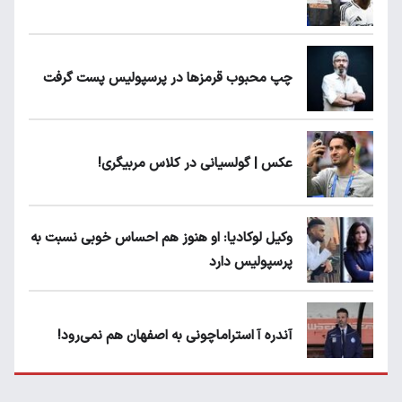
چپ محبوب قرمزها در پرسپولیس پست گرفت
عکس | گولسیانی در کلاس مربیگری!
وکیل لوکادیا: او هنوز هم احساس خوبی نسبت به
پرسپولیس دارد
آندره آ استراماچونی به اصفهان هم نمی‌رود!