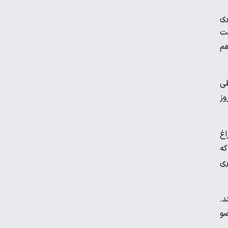
ری
ست
ویدیو | نخستین تمرین تیم ملی در لائوس
هم
هندبال باشگاه‌های آسیا| شکست مس
طی
کرمان مقابل الخلیج عربستان
وز
مارتین اودگارد غایب تیم ملی نروژ در
اغ
فیفادی
که
ری
تمرین اختصاصی پیتسو موسیمانه برای ۱۲
بازیکن استقلال
د.
ضو
میودراگ بوژوویچ: بازیکنان ایرانی
انعطاف‌پذیر هستند