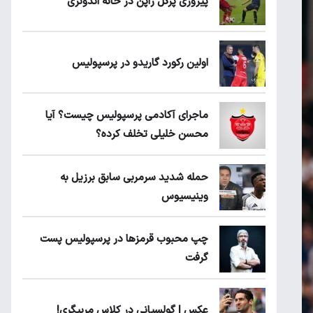
پیروزی پرُگل ژاپن در خانه اندونزی
اولین رکورد گاریدو در پرسپولیس
ماجرای آکادمی پرسپولیس چیست؟ آیا
محسن خلیلی تخلف کرده؟
حمله شدید سرمربی سابق برزیل به
وینیسیوس
چپ محبوب قرمزها در پرسپولیس پست
گرفت
عکس | گولسیانی در کلاس مربیگری!