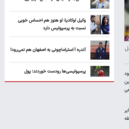
وکیل لوکادیا: او هنوز هم احساس خوبی
نسبت به پرسپولیس دارد
بل
آندره آ استراماچونی به اصفهان هم نمی‌رود!
پرسپولیسی‌ها رودست خوردند؛ پول
ود
عبدالکریم حسن روی هوا!
ین
عی
تهدید قهرمان ایران به عدم شرکت در جام
باشگاه های جهان
یر
طه
سروش رفیعی مقابل الریان فیکس است؟