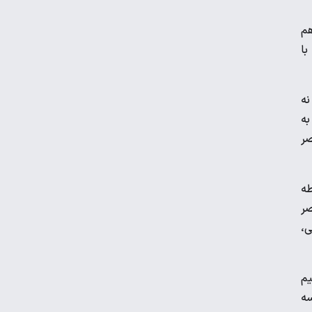
هم
ویدیو | واکنش رونالدو در لحظه برخورد با
با
مجسمه اش!
نه
برگزاری نخستین تمرین تیم ملی در لائوس با
به
اضافه شدن ۳ لژیونر
صر
رضا درویش: به ریاست در فدراسیون فوتبال
فکر هم نکرده‌ام
طه
صر
عکس | جریمه ۵۱ میلیونی برای حسین
ی،
حسینی و شجاع خلیل‌زاده
یم
سه
دیدار پرسپولیس با حریف عراقی در قطر