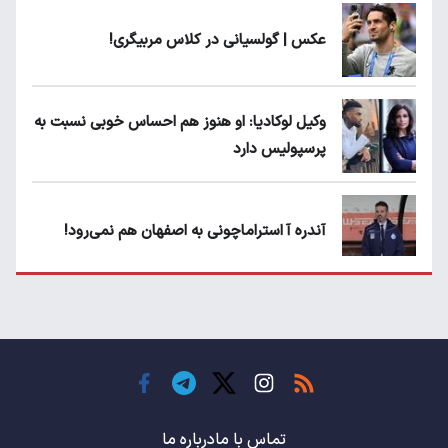
عکس | گولسیانی در کلاس مربیگری!
وکیل لوکادیا: او هنوز هم احساس خوبی نسبت به
پرسپولیس دارد
آندره آ استراماچونی به اصفهان هم نمی‌رود!
پرسپولیسی‌ها رودست خوردند؛ پول عبدالکریم
حسن روی هوا!
تهدید قهرمان ایران به عدم شرکت در جام
باشگاه های جهان
تماس با ما
درباره ما