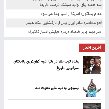
آخرین اخبار
برنده توپ طلا در رتبه دوم گران‌ترین بازیکنان
اسپانیایی تاریخ
لیموچی به تیم ملی دعوت شد