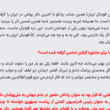
 فوتبال ایران! همین جناب برانکو تا آخرین دلار پولش در ایران را گرف
ه است. ما همیشه غریبه پرست هستیم. شما همین شمس آذر را ببینید 
ی دیده نمی‌شود چون یکی از خودمان است. این درد فوتبال ماست. سع
یک خارجی بود، کلی به به و چه چه می‌کردند. کلاً فوتبال ایران به دنب
ن بود.
ا برای مشاوره گرفتن تماسی گرفته شده است؟
 بهتر می‌دانند چه کاری بکنند. فقط یکی دو بار من را دعوت کردند و 
گل محمدی پیامک دادم و تبریک گفتم. ایشان نیز لطف کرد و جواب داد
اصه و مختصر جوابم را داد که فکر کردم من جزو قوم الظالمین هستم 
یی که قرار بود به عنوان پاداش حضور در جام جهانی به ملی‌پوشان دا
هم به عنوان رئیس فدراسیون کشتی از ریاست جمهوری خواسته تا چن
ی تیم ملی بوده‌اید و با فضای جام ملت‌ها هم آشنا هستید. یک ع