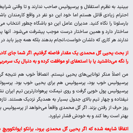
ببینید به نظرم استقلال و پرسپولیس صاحب ندارند و تا وقتی شرای
احترام زیادی قائل هستم اما خود این دو نفر در واقع کارمندان با
بارسلونا را نگاه کنید. مدیران عامل این دو باشگاه چطور انتخاب می‌
ساختار دارد و همین ساختار درست موجب پیشرفت می‌شود. آنها پس از
ندارند هر کاری که دلشان خواست،انجام بدهند بلکه همه چیز باید در
از بحث یحیی گل محمدی یک مقدار فاصله گرفتیم. اگر شما جای کادر
را نگه می‌داشتید یا با استعفای او موافقت کرده و به دنبال یک سرمرب
من اصلاً منکر توانایی‌های یحیی نیستم. انصافاً خوب هم نتیجه گ
پرسپولیس خوب بود، پرسپولیس هم برای یحیی خوب بود. پرسپولی
پرسپولیس پول خوبی گرفت و روی نیمکت پرهوادارترین تیم ایران نشس
روز حرف از رفتن بزند. اگر گل محمدی واقعاً می‌خواهد از پرسپولیس ب
بهتر است رها کند و به خودش فشار نیاورد.
اتفاقا شایعه شده که اگر یحیی گل محمدی برود، برانکو ایوانکوویچ