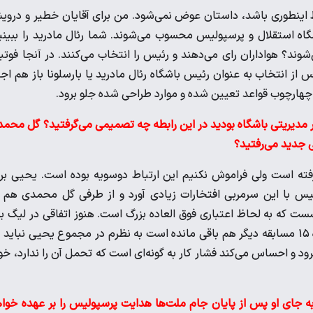
ط اینطوری باشد، داستان عوض نمی‌شود. من برای آقایان خطیر و درو
شگاه استقلال و پرسپولیس محسوب می‌شوند. شما رئال مادرید را ببینی
شوند؟ هواداران رای می‌دهند و رئیس را انتخاب می‌کنند. در آنجا فوتب
 انتخاب به عنوان رئیس باشگاه رئال مادرید یا بارسلونا باز هم اجا
 چهارچوب قواعد تعیین شده و موارد طراحی شده جلو برود.
 مدیریتی باشگاه بودید در این رابطه چه تصمیمی می‌گرفتید؟ گل محم
ی جدید می‌رفتید؟
رفته است ولی فراموش نکنیم این ارتباط دوسویه بوده است. یحیی بر
س با این سرمربی افتخارات زیادی آورد و از طرفی گل محمدی هم 
ت که به لحاظ اعتباری فوق العاده بزرگ است. هنوز اتفاقی در لیگ بر
نیفتاده و چهار تیم بالای جدول بسیار به همدیگر نزدیک هستند. تازه ۱۵ مسابقه دیگر هم باقی مانده است به نظرم در مجموع یحیی نبای
رود و احساس می‌کند فشار کار به گونه‌ای است که تحمل آن را ندارد، خ
 به جای او پس از پایان جام ملت‌ها هدایت پرسپولیس را بر عهده خوا