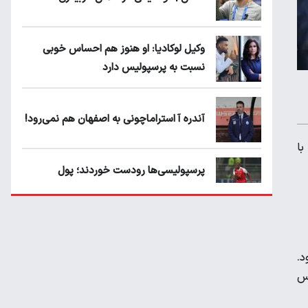
وکیل لوکادیا: او هنوز هم احساس خوبی
نسبت به پرسپولیس دارد
آندره آ استراماچونی به اصفهان هم نمی‌رود!
با
پرسپولیسی‌ها رودست خوردند؛ پول
عبدالکریم حسن روی هوا!
تهدید قهرمان ایران به عدم شرکت در جام
باشگاه های جهان
د.
یس
سروش رفیعی مقابل الریان فیکس است؟