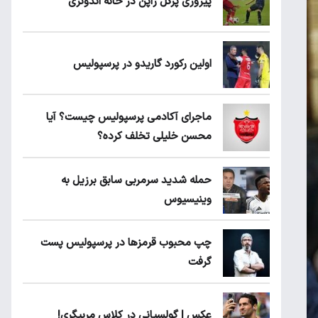
پیروزی پرُگل ژاپن در خانه اندونزی
اولین رکورد گاریدو در پرسپولیس
ماجرای آکادمی پرسپولیس چیست؟ آیا
محسن خلیلی تخلف کرده؟
حمله شدید سرمربی سابق برزیل به
وینیسیوس
چپ محبوب قرمزها در پرسپولیس پست
گرفت
عکس | گولسیانی در کلاس مربیگری!