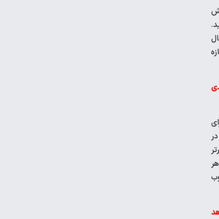
یش
د.
ویدیو | واکنش رونالدو در لحظه برخورد با
ال
مجسمه اش!
زه
برگزاری نخستین تمرین تیم ملی در لائوس با
اضافه شدن ۳ لژیونر
دی
رضا درویش: به ریاست در فدراسیون فوتبال
ای
فکر هم نکرده‌ام
در
تر
عکس | جریمه ۵۱ میلیونی برای حسین
د هر
حسینی و شجاع خلیل‌زاده
وب
دیدار پرسپولیس با حریف عراقی در قطر
هد