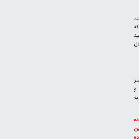
منچسترسیتی به دنبال جانشین برای مرد
ت.
سال فوتبال جهان
که
ید
ال
عکس| سرمربی حریف پرسپولیس استعفا
داد!
سر
 و
به
ده
ین
ده