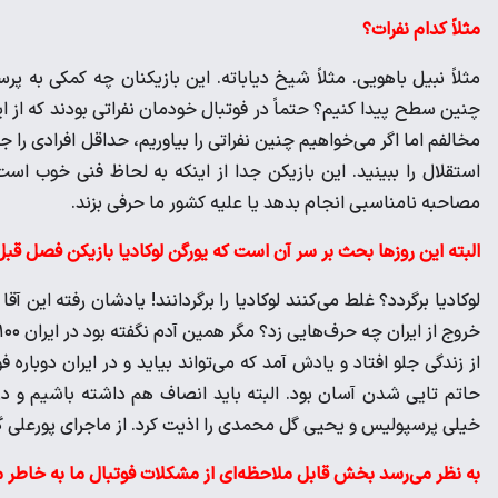
مثلاً کدام نفرات؟
مثلاً نبیل باهویی. مثلاً شیخ دیاباته. این بازیکنان چه کمکی به پ
چنین سطح پیدا کنیم؟ حتماً در فوتبال خودمان نفراتی بودند که از ای
مخالفم اما اگر می‌خواهیم چنین نفراتی را بیاوریم، حداقل افرادی را 
استقلال را ببینید. این بازیکن جدا از اینکه به لحاظ فنی خوب است ا
مصاحبه نامناسبی انجام بدهد یا علیه کشور ما حرفی بزند.
البته این روزها بحث بر سر آن است که یورگن لوکادیا بازیکن فصل قبل 
لوکادیا برگردد؟ غلط می‌کنند لوکادیا را برگردانند! یادشان رفته این آق
از زندگی جلو افتاد و یادش آمد که می‌تواند بیاید و در ایران دوباره
حاتم تایی شدن آسان بود. البته باید انصاف هم داشته باشیم و د
خیلی پرسپولیس و یحیی گل محمدی را اذیت کرد. از ماجرای پورعلی گن
به نظر می‌رسد بخش قابل ملاحظه‌ای از مشکلات فوتبال ما به خاطر 