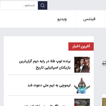
فیتنس
ویدیو
آخرین اخبار
برنده توپ طلا در رتبه دوم گران‌ترین
بازیکنان اسپانیایی تاریخ
لیموچی به تیم ملی دعوت شد