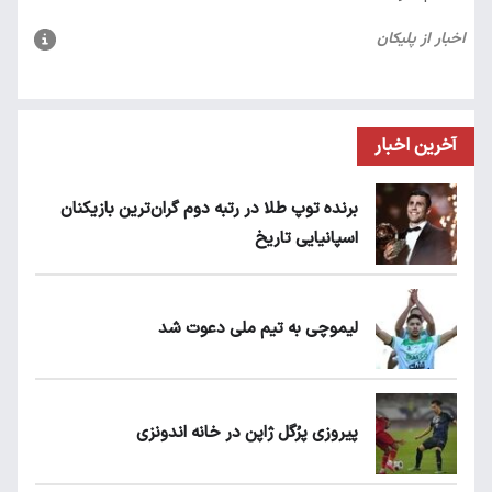
آخرین اخبار
برنده توپ طلا در رتبه دوم گران‌ترین بازیکنان
اسپانیایی تاریخ
لیموچی به تیم ملی دعوت شد
پیروزی پرُگل ژاپن در خانه اندونزی