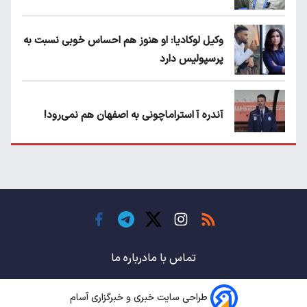
وکیل لوکادیا: او هنوز هم احساس خوبی نسبت به
پرسپولیس دارد
آندره آ استراماچونی به اصفهان هم نمی‌رود!
پرسپولیسی‌ها رودست خوردند؛ پول عبدالکریم
حسن روی هوا!
تهدید قهرمان ایران به عدم شرکت در جام
باشگاه های جهان
تماس با ما
درباره ما
طراحی سایت خبری و خبرگزاری آسام