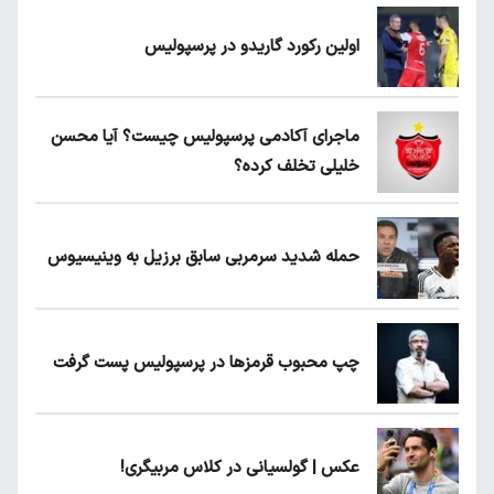
اولین رکورد گاریدو در پرسپولیس
ماجرای آکادمی پرسپولیس چیست؟ آیا محسن
خلیلی تخلف کرده؟
حمله شدید سرمربی سابق برزیل به وینیسیوس
چپ محبوب قرمزها در پرسپولیس پست گرفت
عکس | گولسیانی در کلاس مربیگری!