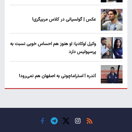
عکس | گولسیانی در کلاس مربیگری!
وکیل لوکادیا: او هنوز هم احساس خوبی نسبت به
پرسپولیس دارد
آندره آ استراماچونی به اصفهان هم نمی‌رود!
پرسپولیسی‌ها رودست خوردند؛ پول عبدالکریم
حسن روی هوا!
تهدید قهرمان ایران به عدم شرکت در جام