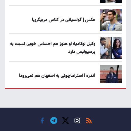
عکس | گولسیانی در کلاس مربیگری!
وکیل لوکادیا: او هنوز هم احساس خوبی نسبت به
پرسپولیس دارد
آندره آ استراماچونی به اصفهان هم نمی‌رود!
پرسپولیسی‌ها رودست خوردند؛ پول عبدالکریم
حسن روی هوا!
تهدید قهرمان ایران به عدم شرکت در جام