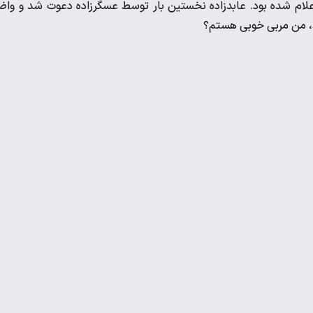
ده اعلام شده بود. عابدزاده نخستین بار توسط عسگرزاده دعوت شد و وا