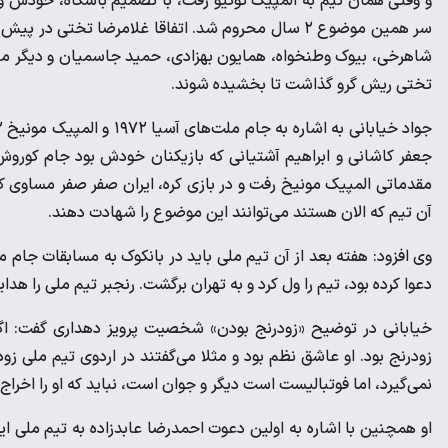
و وقتی همان تیم به المپیک توکیو رفت، با تصمیم باشگاه، خودش و
سر همین موضوع ۲ سال محروم شد. اتفاقا غلامرضا تخ
تختی ریش گرو گذاشت تا بخشیده شوند.
مقدماتی المپیک مونیخ رفت و در بازی کره، ایران صفر صفر مساوی ک
آن تیم که الان هستند می‌توانند این موضوع را شهادت دهند.
وی افزود: هفته بعد از آن تیم ملی باید در بانکوک به مسابقات جام مل
دعوا کرده بود، تیم را ول کرد و به تهران برگشت. رنجبر تیم ملی را هدای
خیابانی در توضیح «زودرنج بودن» شخصیت پرویز دهداری گفت: اگ
زودرنج بود. او عاشق نظم بود و مثلا می‌گفتند در اردوی تیم ملی زودتر
نمی‌گیرد، اما فوتبالیست است دیگر و جوان است، نباید که او را اخراج 
او همچنین با اشاره به اولین دعوت احمدرضا عابدزاده به تیم ملی ایر