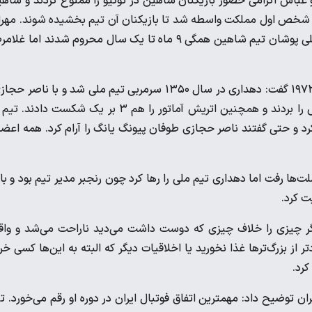
 عباس اکرامی حضور بازیکنان شاهین در توکیو را ممنوع کردند و شاه
تی در پیش شخص اول مملکت واسطه شد تا بازیکنان آن تیم بخشیده شوند. مهر
شاهرخی، بیوک وطنخواه، همایون بهزادی، حمید جاسمیان و دیگر ملی پوشان تیم شاهین همگی ۹ ماه تا یک سال محروم شدند اما غ
جواد خیابانی به اشاره به جام ملت‌های آسیا ۱۹۷۲ و المپیک مونیخ ۱۹۷۲ گفت: دهداری در سال ۱۳۵۰ سرمربی تیم ملی شد و با ناصر
جعفر کاشانی و ابراهیم آشتیانی که بازیکنان خودش بود جام کوروش را بردند و همچنین اتریش آماتور را هم ۳ بر یک شکست داد
رد و حتی گفتند ناصر حجازی طوفان پیونگ یانگ را آرام کرد. همه اعض
ت‌ها رفت اما دهداری تیم ملی را رها کرد چون رنجبر مدیر تیم بود و با 
ت کرد.
ر چیزی را خلاف چیزی که دوست داشت می‌دید ناراحت می‌شد و واق
 از بزرگ‌ترها غذا نخورید یا اخلاقیات دیگر که البته به این‌ها کسی خر
کرد.
ان توضیح داد: مهمترین اتفاق فوتبال ایران در دوره او رقم می‌خورد. ت