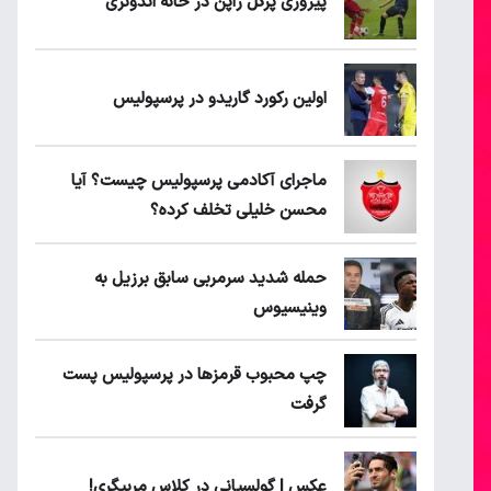
پیروزی پرُگل ژاپن در خانه اندونزی
اولین رکورد گاریدو در پرسپولیس
ماجرای آکادمی پرسپولیس چیست؟ آیا
محسن خلیلی تخلف کرده؟
حمله شدید سرمربی سابق برزیل به
وینیسیوس
چپ محبوب قرمزها در پرسپولیس پست
گرفت
عکس | گولسیانی در کلاس مربیگری!