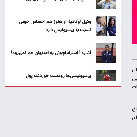
وکیل لوکادیا: او هنوز هم احساس خوبی
نسبت به پرسپولیس دارد
آندره آ استراماچونی به اصفهان هم نمی‌رود!
عنوان
پرسپولیسی‌ها رودست خوردند؛ پول
ین
عبدالکریم حسن روی هوا!
ات
تهدید قهرمان ایران به عدم شرکت در جام
آسیایی ۱۹۸۶، با یک اتفاق
باشگاه های جهان
ای
سروش رفیعی مقابل الریان فیکس است؟