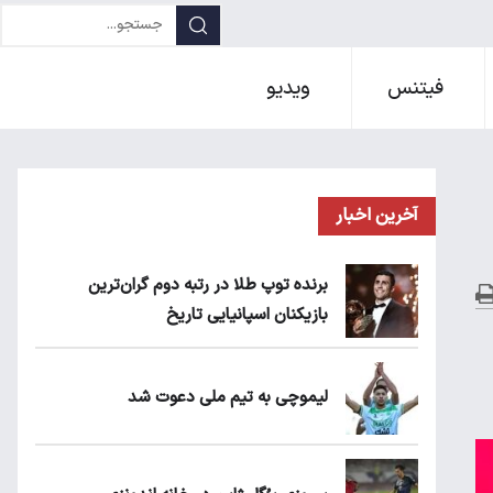
فیتنس
ویدیو
آخرین اخبار
برنده توپ طلا در رتبه دوم گران‌ترین
بازیکنان اسپانیایی تاریخ
لیموچی به تیم ملی دعوت شد