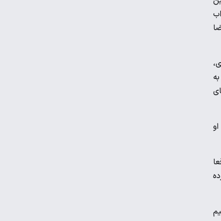
ین
اب
لامرضا
ویدیو | واکنش رونالدو در لحظه برخورد با
مجسمه اش!
 حجازی،
برگزاری نخستین تمرین تیم ملی در لائوس با
ند. تیم به
اضافه شدن ۳ لژیونر
ای
رضا درویش: به ریاست در فدراسیون فوتبال
او
فکر هم نکرده‌ام
عکس | جریمه ۵۱ میلیونی برای حسین
عا
حسینی و شجاع خلیل‌زاده
ده
دیدار پرسپولیس با حریف عراقی در قطر
یم