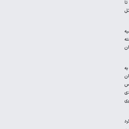
 و طرفین تا
تند اما بعد از حذف تیم ملی، همه چیز در یازدهم مهر سال ۱۳۶۵ مثل
ویدیو | نخستین تمرین تیم ملی در لائوس
یه
ته
هندبال باشگاه‌های آسیا| شکست مس
ان
کرمان مقابل الخلیج عربستان
به
مارتین اودگارد غایب تیم ملی نروژ در
ان
فیفادی
یس
دی
تمرین اختصاصی پیتسو موسیمانه برای ۱۲
ری
بازیکن استقلال
میودراگ بوژوویچ: بازیکنان ایرانی
رد
انعطاف‌پذیر هستند