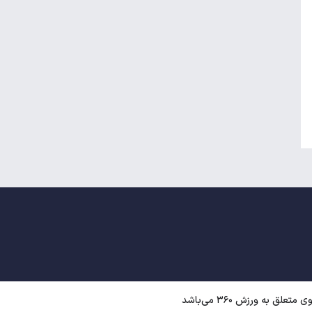
منچسترسیتی به دنبال جانشین برای مرد
سال فوتبال جهان
عکس| سرمربی حریف پرسپولیس استعفا
داد!
ق به ورزش ۳۶۰ می‌باشد