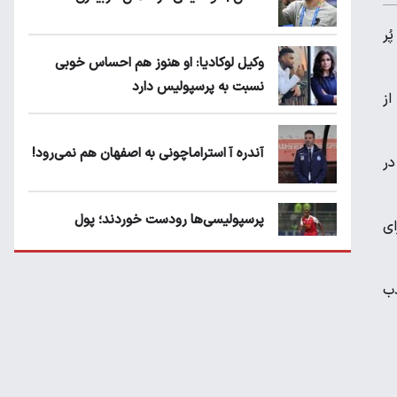
ُر
وکیل لوکادیا: او هنوز هم احساس خوبی
نسبت به پرسپولیس دارد
بعد از
آندره آ استراماچونی به اصفهان هم نمی‌رود!
در
پرسپولیسی‌ها رودست خوردند؛ پول
 نمی تواند برای
عبدالکریم حسن روی هوا!
ذب
تهدید قهرمان ایران به عدم شرکت در جام
باشگاه های جهان
سروش رفیعی مقابل الریان فیکس است؟