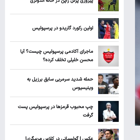
پیروزی پرُگل ژاپن در خانه اندونزی
اولین رکورد گاریدو در پرسپولیس
ماجرای آکادمی پرسپولیس چیست؟ آیا
محسن خلیلی تخلف کرده؟
حمله شدید سرمربی سابق برزیل به
وینیسیوس
چپ محبوب قرمزها در پرسپولیس پست
گرفت
عکس | گولسیانی در کلاس مربیگری!