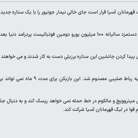
 قهرمانان آسیا قرار است جای خالی نیمار جونیور را با یک ستاره جدید پ
نیمار گران قیمت ترین ستاره الهلال به شمار می آید. او همچنین با دستمزد سالیانه 100 میلیون یورو دومین فوتبالیست پردرآمد دنیا 
ای پیدا کردن جانشین این ستاره برزیلی دست به کار شدند و می خواهند 
نیمار کاپیتان تیم ملی برزیل دو ماه پیش در بازی با اروگوئه از ناحیه رباط صلیبی مصدوم شد. این بازیکن برای مدت 9 ماه
 میتروویچ و مالکوم در خط حمله نمی خواهد ریسک کند و به دنبال ج