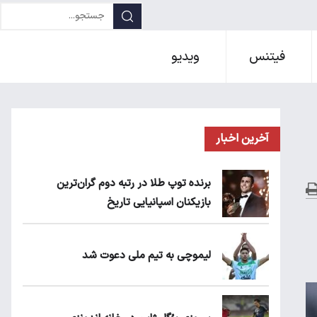
فیتنس
ویدیو
آخرین اخبار
برنده توپ طلا در رتبه دوم گران‌ترین
بازیکنان اسپانیایی تاریخ
لیموچی به تیم ملی دعوت شد