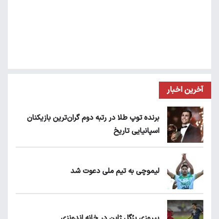
آخرین اخبار
برنده توپ طلا در رتبه دوم گران‌ترین بازیکنان
اسپانیایی تاریخ
لیموچی به تیم ملی دعوت شد
پیروزی پرُگل ژاپن در خانه اندونزی