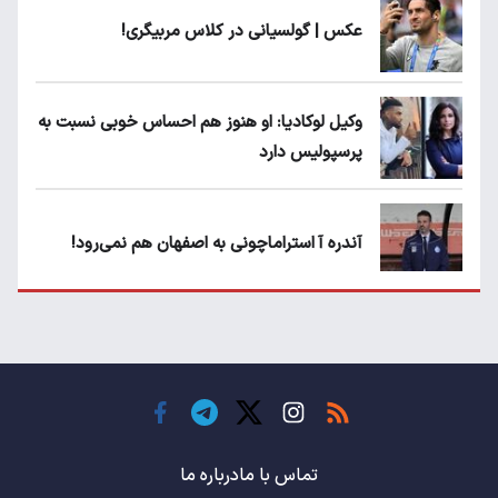
عکس | گولسیانی در کلاس مربیگری!
وکیل لوکادیا: او هنوز هم احساس خوبی نسبت به
پرسپولیس دارد
آندره آ استراماچونی به اصفهان هم نمی‌رود!
پرسپولیسی‌ها رودست خوردند؛ پول عبدالکریم
حسن روی هوا!
تهدید قهرمان ایران به عدم شرکت در جام
باشگاه های جهان
تماس با ما
درباره ما