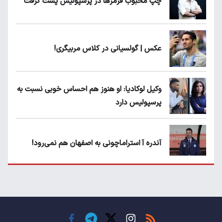
چپ محبوب قرمزها در پرسپولیس پست گرفت
عکس | گولسیانی در کلاس مربیگری!
وکیل لوکادیا: او هنوز هم احساس خوبی نسبت به
پرسپولیس دارد
آندره آ استراماچونی به اصفهان هم نمی‌رود!
پرسپولیسی‌ها رودست خوردند؛ پول عبدالکریم
حسن روی هوا!