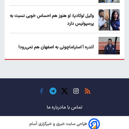
وکیل لوکادیا: او هنوز هم احساس خوبی نسبت به
پرسپولیس دارد
آندره آ استراماچونی به اصفهان هم نمی‌رود!
پرسپولیسی‌ها رودست خوردند؛ پول عبدالکریم
حسن روی هوا!
تهدید قهرمان ایران به عدم شرکت در جام
باشگاه های جهان
تماس با ما
درباره ما
طراحی سایت خبری و خبرگزاری آسام