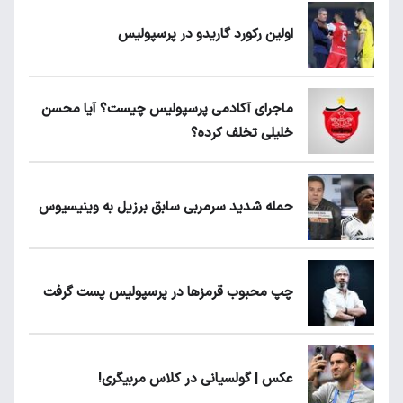
اولین رکورد گاریدو در پرسپولیس
ماجرای آکادمی پرسپولیس چیست؟ آیا محسن
خلیلی تخلف کرده؟
حمله شدید سرمربی سابق برزیل به وینیسیوس
چپ محبوب قرمزها در پرسپولیس پست گرفت
عکس | گولسیانی در کلاس مربیگری!