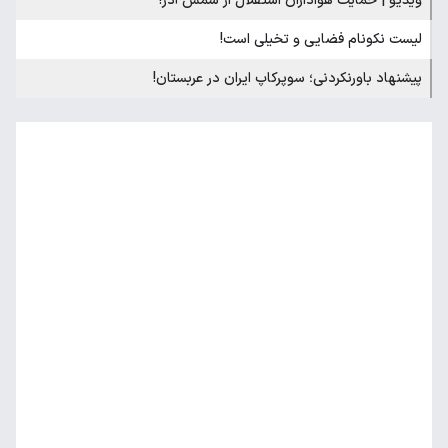
ویدیو | حمایت هواداران استقلال از شمس آذر!
لیست نکونام فضایی و تخیلی است!
پیشنهاد باورنکردنی؛ سوپرکاپ ایران در عربستان!