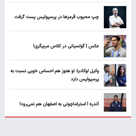
چپ محبوب قرمزها در پرسپولیس پست گرفت
عکس | گولسیانی در کلاس مربیگری!
وکیل لوکادیا: او هنوز هم احساس خوبی نسبت به
پرسپولیس دارد
آندره آ استراماچونی به اصفهان هم نمی‌رود!
پرسپولیسی‌ها رودست خوردند؛ پول عبدالکریم