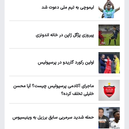
لیموچی به تیم ملی دعوت شد
پیروزی پرُگل ژاپن در خانه اندونزی
اولین رکورد گاریدو در پرسپولیس
ماجرای آکادمی پرسپولیس چیست؟ آیا محسن
خلیلی تخلف کرده؟
حمله شدید سرمربی سابق برزیل به وینیسیوس