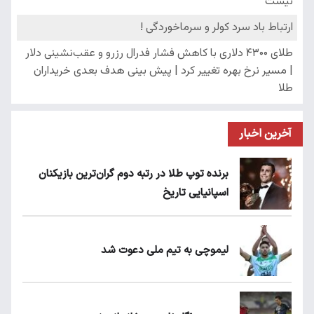
آخرین اخبار
برنده توپ طلا در رتبه دوم گران‌ترین بازیکنان
اسپانیایی تاریخ
لیموچی به تیم ملی دعوت شد