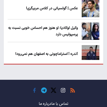
عکس | گولسیانی در کلاس مربیگری!
وکیل لوکادیا: او هنوز هم احساس خوبی نسبت به
پرسپولیس دارد
آندره آ استراماچونی به اصفهان هم نمی‌رود!
پرسپولیسی‌ها رودست خوردند؛ پول عبدالکریم
حسن روی هوا!
تهدید قهرمان ایران به عدم شرکت در جام
باشگاه های جهان
تماس با ما
درباره ما