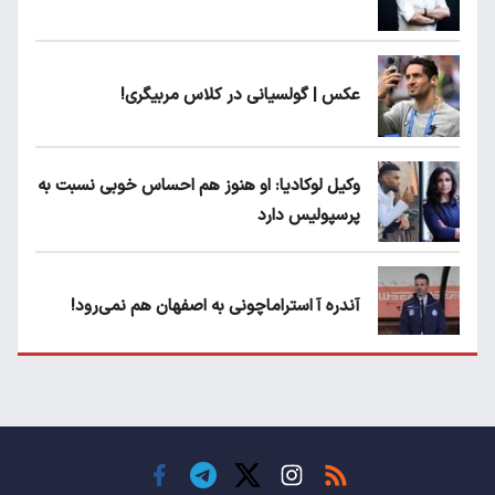
عکس | گولسیانی در کلاس مربیگری!
وکیل لوکادیا: او هنوز هم احساس خوبی نسبت به
پرسپولیس دارد
آندره آ استراماچونی به اصفهان هم نمی‌رود!
پرسپولیسی‌ها رودست خوردند؛ پول عبدالکریم
حسن روی هوا!