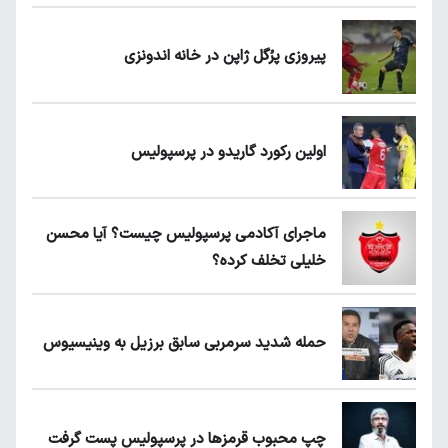
پیروزی پرُگل ژاپن در خانه اندونزی
اولین رکورد گاریدو در پرسپولیس
ماجرای آکادمی پرسپولیس چیست؟ آیا محسن
خلیلی تخلف کرده؟
حمله شدید سرمربی سابق برزیل به وینیسیوس
چپ محبوب قرمزها در پرسپولیس پست گرفت