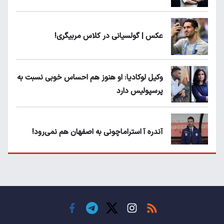
عکس | گولسیانی در کلاس مربیگری!
وکیل لوکادیا: او هنوز هم احساس خوبی نسبت به
پرسپولیس دارد
آندره آ استراماچونی به اصفهان هم نمی‌رود!
پرسپولیسی‌ها رودست خوردند؛ پول عبدالکریم
حسن روی هوا!
تهدید قهرمان ایران به عدم شرکت در جام